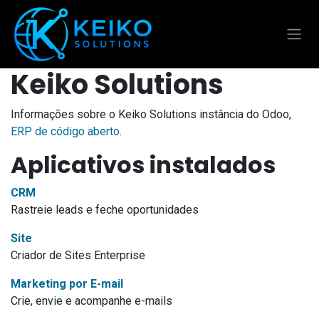
Pular para o conteúdo
Keiko Solutions
Informações sobre o Keiko Solutions instância do Odoo,
ERP de código aberto
.
Aplicativos instalados
CRM
Rastreie leads e feche oportunidades
Site
Criador de Sites Enterprise
Marketing por E-mail
Crie, envie e acompanhe e-mails